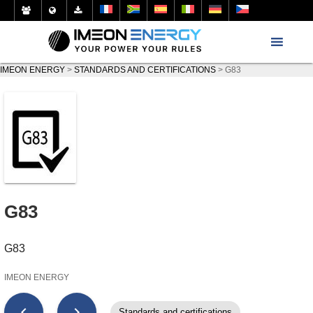
IMEON ENERGY
>
STANDARDS AND CERTIFICATIONS
>
G83
G83
G83
IMEON ENERGY
chevron_left
chevron_right
Standards and certifications